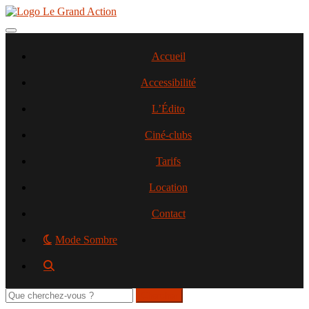
Aller
au
contenu
Toggle navigation
principal
Accueil
Accessibilité
L’Édito
Ciné-clubs
Tarifs
Location
Contact
Mode Sombre
Rechercher
sur