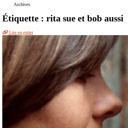
le
Archives
site
Étiquette : rita sue et bob aussi
Lire en entier