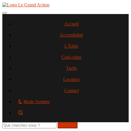
Aller
au
contenu
Toggle navigation
principal
Accueil
Accessibilité
L’Édito
Ciné-clubs
Tarifs
Location
Contact
Mode Sombre
Rechercher
sur