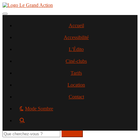
Aller
au
contenu
Toggle navigation
principal
Accueil
Accessibilité
L’Édito
Ciné-clubs
Tarifs
Location
Contact
Mode Sombre
Rechercher
sur