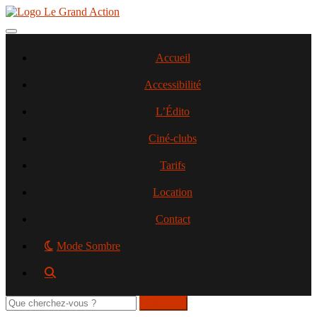
Aller
au
contenu
Toggle navigation
principal
Accueil
Accessibilité
L’Édito
Ciné-clubs
Tarifs
Location
Contact
Mode Sombre
Rechercher
sur