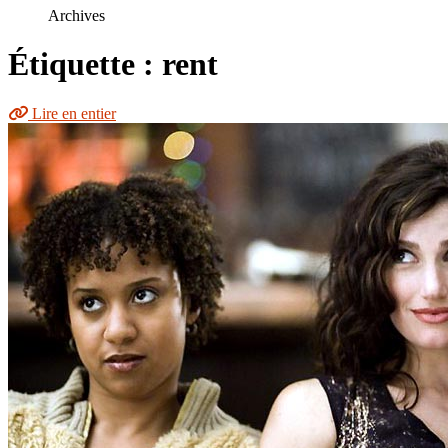
le
Archives
site
Étiquette : rent
Lire en entier