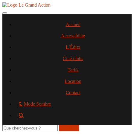
Aller
au
contenu
Toggle navigation
principal
Accueil
Accessibilité
L’Édito
Ciné-clubs
Tarifs
Location
Contact
Mode Sombre
Rechercher
sur