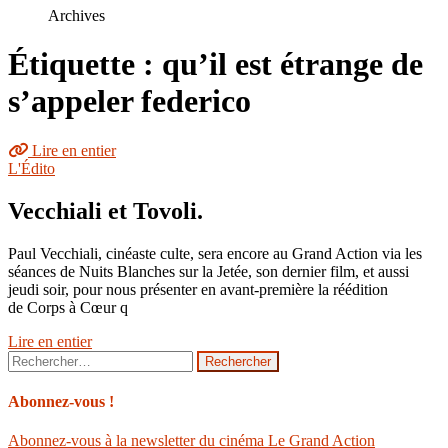
le
Archives
site
Étiquette : qu’il est étrange de
s’appeler federico
Lire en entier
L'Édito
Vecchiali et Tovoli.
Paul Vecchiali, cinéaste culte, sera encore au Grand Action via les
séances de Nuits Blanches sur la Jetée, son dernier film, et aussi
jeudi soir, pour nous présenter en avant-première la réédition
de Corps à Cœur q
Lire en entier
Rechercher :
Abonnez-vous !
Abonnez-vous à la newsletter du cinéma Le Grand Action