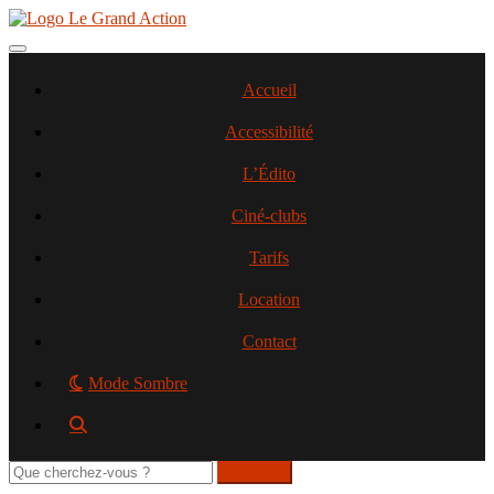
Aller
au
contenu
Toggle navigation
principal
Accueil
Accessibilité
L’Édito
Ciné-clubs
Tarifs
Location
Contact
Mode Sombre
Rechercher
sur