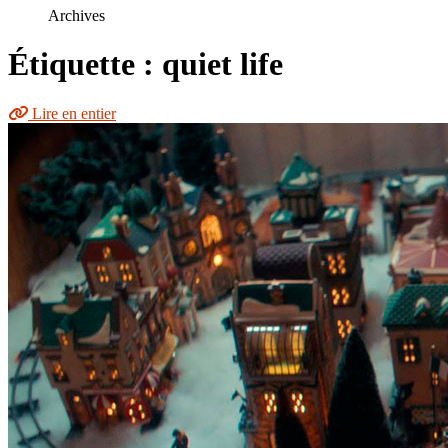
le
Archives
site
Étiquette : quiet life
Lire en entier