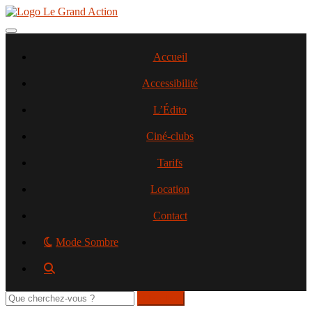
Aller
au
contenu
Toggle navigation
principal
Accueil
Accessibilité
L’Édito
Ciné-clubs
Tarifs
Location
Contact
Mode Sombre
Rechercher
sur