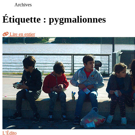
le
Archives
site
Étiquette : pygmalionnes
Lire en entier
L'Édito