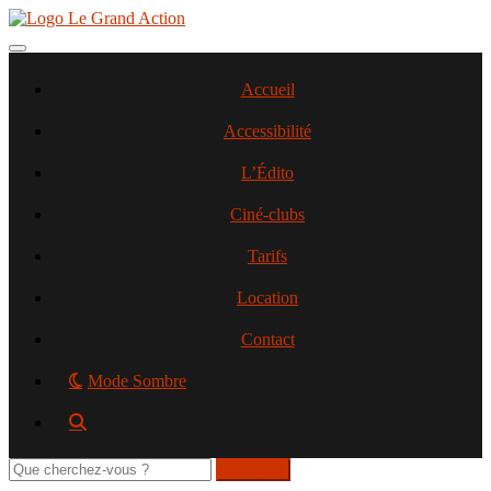
Aller
au
contenu
Toggle navigation
principal
Accueil
Accessibilité
L’Édito
Ciné-clubs
Tarifs
Location
Contact
Mode Sombre
Rechercher
sur