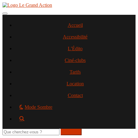
Aller
au
contenu
Toggle navigation
principal
Accueil
Accessibilité
L’Édito
Ciné-clubs
Tarifs
Location
Contact
Mode Sombre
Rechercher
sur