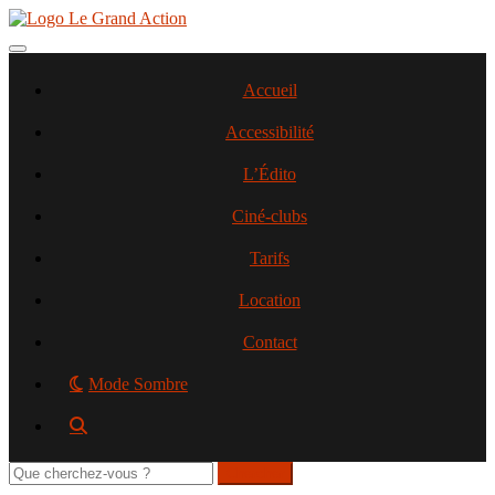
Aller
au
contenu
Toggle navigation
principal
Accueil
Accessibilité
L’Édito
Ciné-clubs
Tarifs
Location
Contact
Mode Sombre
Rechercher
sur