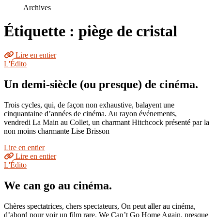
le
Archives
site
Étiquette : piège de cristal
Lire en entier
L'Édito
Un demi-siècle (ou presque) de cinéma.
Trois cycles, qui, de façon non exhaustive, balayent une
cinquantaine d’années de cinéma. Au rayon événements,
vendredi La Main au Collet, un charmant Hitchcock présenté par la
non moins charmante Lise Brisson
Lire en entier
Lire en entier
L'Édito
We can go au cinéma.
Chères spectatrices, chers spectateurs, On peut aller au cinéma,
d’abord pour voir un film rare, We Can’t Go Home Again, presque