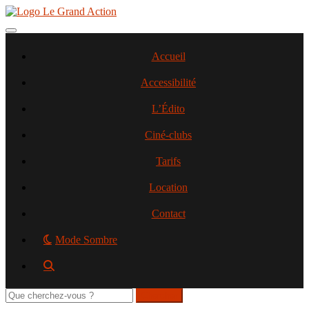
Aller
au
contenu
Toggle navigation
principal
Accueil
Accessibilité
L’Édito
Ciné-clubs
Tarifs
Location
Contact
Mode Sombre
Rechercher
sur