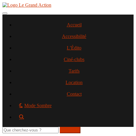
Aller
au
contenu
Toggle navigation
principal
Accueil
Accessibilité
L’Édito
Ciné-clubs
Tarifs
Location
Contact
Mode Sombre
Rechercher
sur