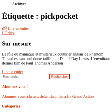
le
Archives
site
Étiquette : pickpocket
Lire en entier
L'Édito
Sur mesure
Le rôle du maniaque et mystérieux couturier anglais de Phantom
Thread est sans nul doute taillé pour Daniel Day Lewis. L’envoûtant
dernier film de Paul Thomas Anderson
Lire en entier
Rechercher :
Abonnez-vous !
Abonnez-vous à la newsletter du cinéma Le Grand Action
Catégories