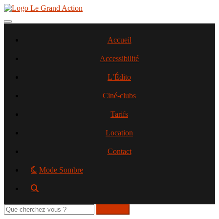
Aller
au
contenu
Toggle navigation
principal
Accueil
Accessibilité
L’Édito
Ciné-clubs
Tarifs
Location
Contact
Mode Sombre
Rechercher
sur