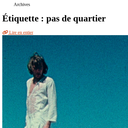
le
Archives
site
Étiquette : pas de quartier
Lire en entier