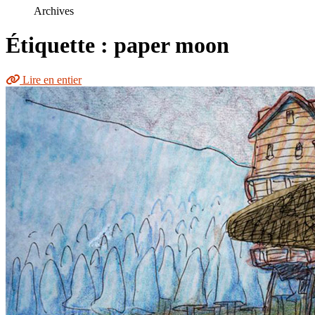
le
Archives
site
Étiquette : paper moon
Lire en entier