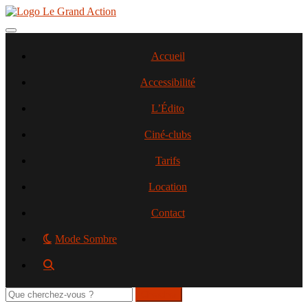
Aller
au
contenu
Toggle navigation
principal
Accueil
Accessibilité
L’Édito
Ciné-clubs
Tarifs
Location
Contact
Mode Sombre
Rechercher
sur