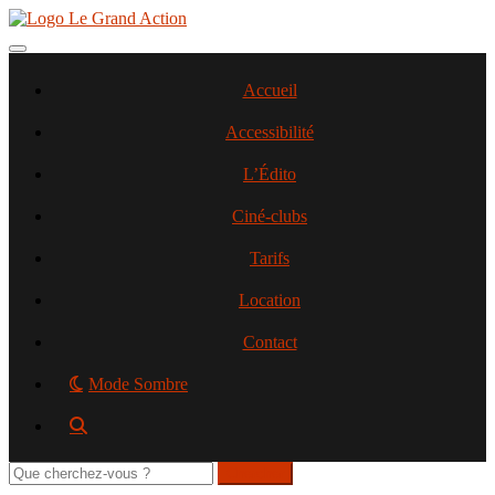
Aller
au
contenu
Toggle navigation
principal
Accueil
Accessibilité
L’Édito
Ciné-clubs
Tarifs
Location
Contact
Mode Sombre
Rechercher
sur