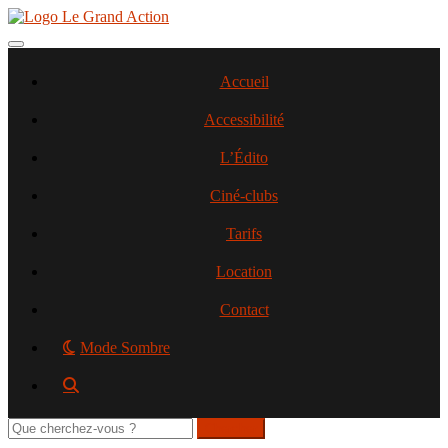
Aller
au
contenu
Toggle navigation
principal
Accueil
Accessibilité
L’Édito
Ciné-clubs
Tarifs
Location
Contact
Mode Sombre
Rechercher
sur