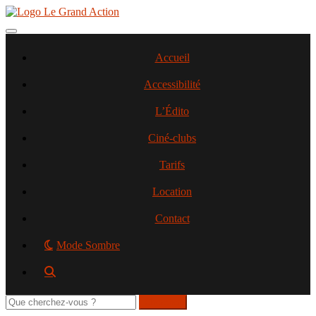
Aller
au
contenu
Toggle navigation
principal
Accueil
Accessibilité
L’Édito
Ciné-clubs
Tarifs
Location
Contact
Mode Sombre
Rechercher
sur