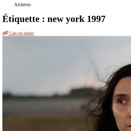
le
Archives
site
Étiquette : new york 1997
Lire en entier