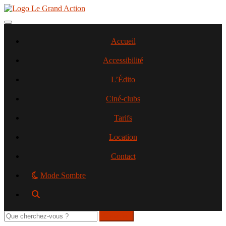
Aller
au
contenu
Toggle navigation
principal
Accueil
Accessibilité
L’Édito
Ciné-clubs
Tarifs
Location
Contact
Mode Sombre
Rechercher
sur