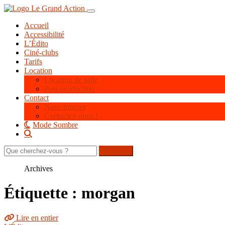
Aller
Toggle navigation
au
Accueil
contenu
Accessibilité
principal
L’Édito
Ciné-clubs
Tarifs
Location
Location de salle
Post-production
Contact
Nous trouver
Contactez-nous !
Mode Sombre
Rechercher
sur
le
Archives
site
Étiquette : morgan
Lire en entier