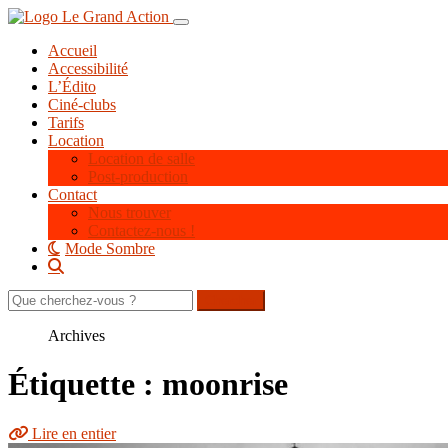
Aller
Toggle navigation
au
Accueil
contenu
Accessibilité
principal
L’Édito
Ciné-clubs
Tarifs
Location
Location de salle
Post-production
Contact
Nous trouver
Contactez-nous !
Mode Sombre
Rechercher
sur
le
Archives
site
Étiquette : moonrise
Lire en entier