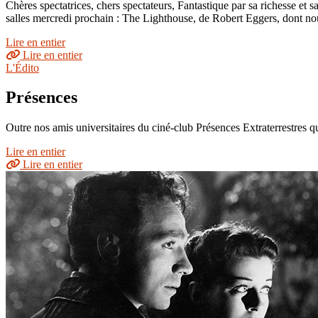
Chères spectatrices, chers spectateurs, Fantastique par sa richesse et 
salles mercredi prochain : The Lighthouse, de Robert Eggers, dont n
Lire en entier
Lire en entier
L'Édito
Présences
Outre nos amis universitaires du ciné-club Présences Extraterrestres q
Lire en entier
Lire en entier