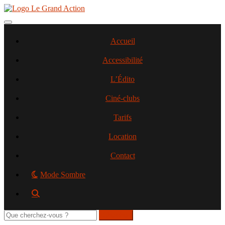
Aller
au
contenu
Toggle navigation
principal
Accueil
Accessibilité
L’Édito
Ciné-clubs
Tarifs
Location
Contact
Mode Sombre
Rechercher
sur