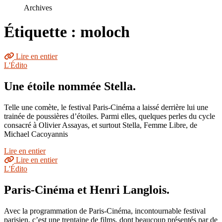
le
Archives
site
Étiquette : moloch
Lire en entier
L'Édito
Une étoile nommée Stella.
Telle une comète, le festival Paris-Cinéma a laissé derrière lui une
trainée de poussières d’étoiles. Parmi elles, quelques perles du cycle
consacré à Olivier Assayas, et surtout Stella, Femme Libre, de
Michael Cacoyannis
Lire en entier
Lire en entier
L'Édito
Paris-Cinéma et Henri Langlois.
Avec la programmation de Paris-Cinéma, incontournable festival
parisien, c’est une trentaine de films, dont beaucoup présentés par de