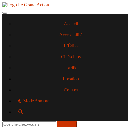
Aller
au
contenu
Toggle navigation
principal
Accueil
Accessibilité
L’Édito
Ciné-clubs
Tarifs
Location
Contact
Mode Sombre
Rechercher
sur