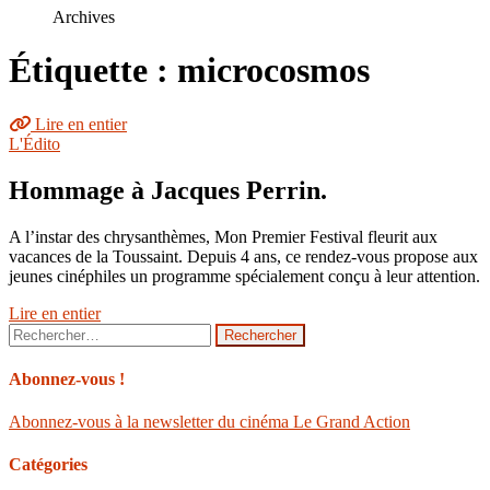
le
Archives
site
Étiquette : microcosmos
Lire en entier
L'Édito
Hommage à Jacques Perrin.
A l’instar des chrysanthèmes, Mon Premier Festival fleurit aux
vacances de la Toussaint. Depuis 4 ans, ce rendez-vous propose aux
jeunes cinéphiles un programme spécialement conçu à leur attention.
Lire en entier
Rechercher :
Abonnez-vous !
Abonnez-vous à la newsletter du cinéma Le Grand Action
Catégories