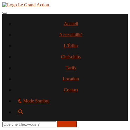
Aller
au
contenu
Toggle navigation
principal
Accueil
Accessibilité
L’Édito
Ciné-clubs
Tarifs
Location
Contact
Mode Sombre
Rechercher
sur