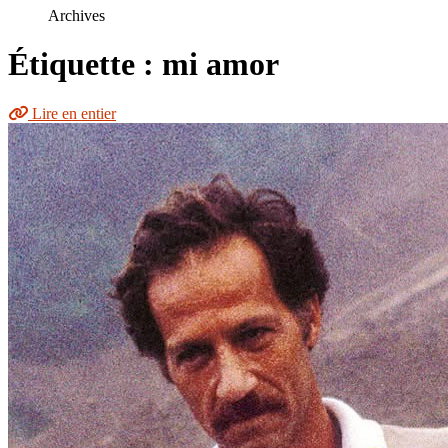
le
Archives
site
Étiquette : mi amor
Lire en entier