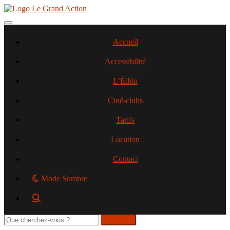
Aller
au
contenu
Toggle navigation
principal
Accueil
Accessibilité
L’Édito
Ciné-clubs
Tarifs
Location
Contact
Mode Sombre
Rechercher
sur