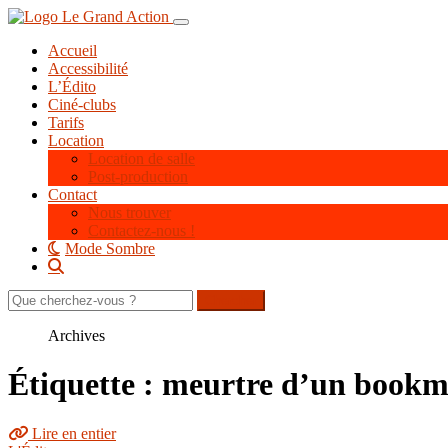
Aller
Toggle navigation
au
Accueil
contenu
Accessibilité
principal
L’Édito
Ciné-clubs
Tarifs
Location
Location de salle
Post-production
Contact
Nous trouver
Contactez-nous !
Mode Sombre
Rechercher
sur
le
Archives
site
Étiquette : meurtre d’un bookm
Lire en entier