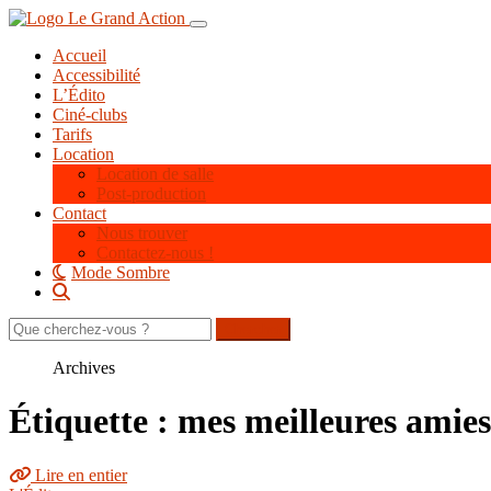
Aller
Toggle navigation
au
Accueil
contenu
Accessibilité
principal
L’Édito
Ciné-clubs
Tarifs
Location
Location de salle
Post-production
Contact
Nous trouver
Contactez-nous !
Mode Sombre
Rechercher
sur
le
Archives
site
Étiquette : mes meilleures amies
Lire en entier