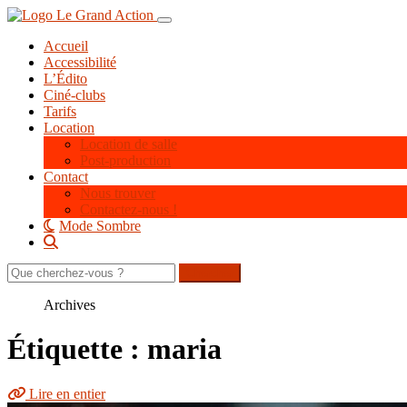
Aller
Toggle navigation
au
Accueil
contenu
Accessibilité
principal
L’Édito
Ciné-clubs
Tarifs
Location
Location de salle
Post-production
Contact
Nous trouver
Contactez-nous !
Mode Sombre
Rechercher
sur
le
Archives
site
Étiquette : maria
Lire en entier