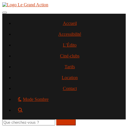
Aller
au
contenu
Toggle navigation
principal
Accueil
Accessibilité
L’Édito
Ciné-clubs
Tarifs
Location
Contact
Mode Sombre
Rechercher
sur