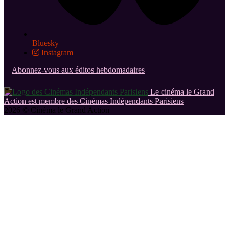
Bluesky
Instagram
Abonnez-vous aux éditos hebdomadaires
Le cinéma le Grand
Action est membre des Cinémas Indépendants Parisiens
2026 © Cinéma le Grand Action