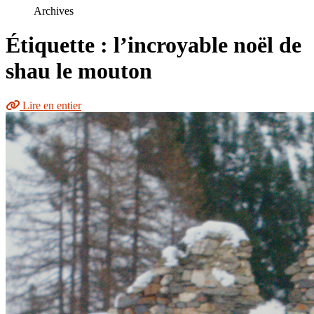
le
Archives
site
Étiquette : l’incroyable noël de
shau le mouton
Lire en entier