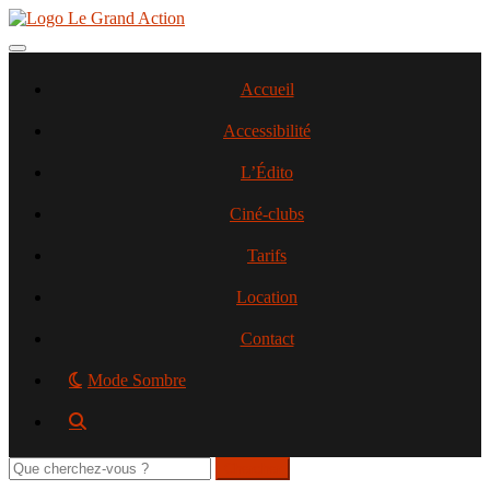
Aller
au
contenu
Toggle navigation
principal
Accueil
Accessibilité
L’Édito
Ciné-clubs
Tarifs
Location
Contact
Mode Sombre
Rechercher
sur