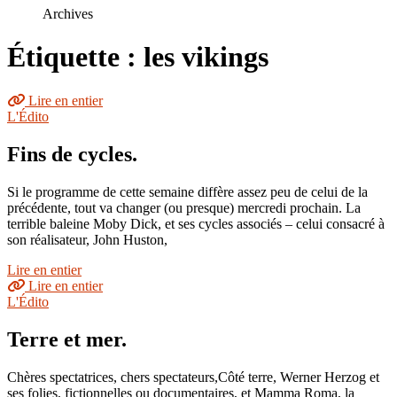
le
Archives
site
Étiquette : les vikings
Lire en entier
L'Édito
Fins de cycles.
Si le programme de cette semaine diffère assez peu de celui de la
précédente, tout va changer (ou presque) mercredi prochain. La
terrible baleine Moby Dick, et ses cycles associés – celui consacré à
son réalisateur, John Huston,
Lire en entier
Lire en entier
L'Édito
Terre et mer.
Chères spectatrices, chers spectateurs,Côté terre, Werner Herzog et
ses folies, fictionnelles ou documentaires, et Mamma Roma, la