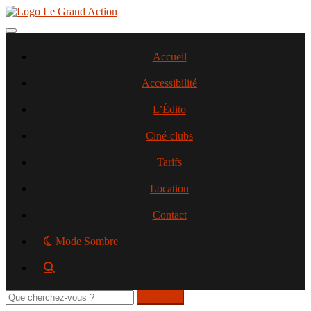
Aller
au
contenu
Toggle navigation
principal
Accueil
Accessibilité
L’Édito
Ciné-clubs
Tarifs
Location
Contact
Mode Sombre
Rechercher
sur