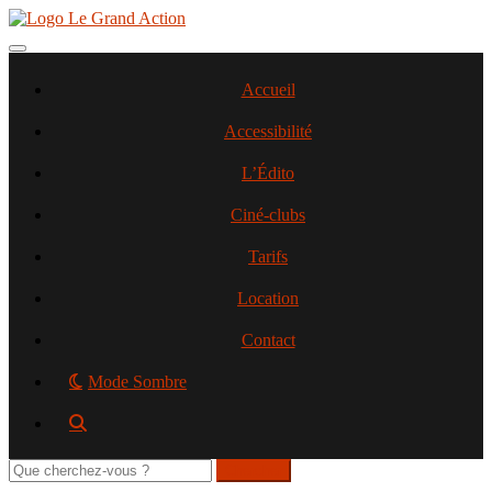
Aller
au
contenu
Toggle navigation
principal
Accueil
Accessibilité
L’Édito
Ciné-clubs
Tarifs
Location
Contact
Mode Sombre
Rechercher
sur