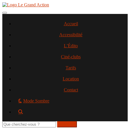
Aller
au
contenu
Toggle navigation
principal
Accueil
Accessibilité
L’Édito
Ciné-clubs
Tarifs
Location
Contact
Mode Sombre
Rechercher
sur