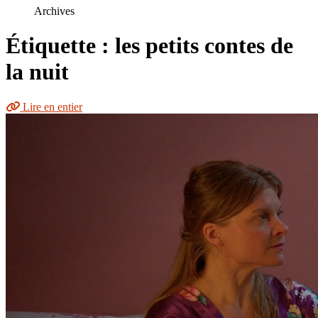
le
Archives
site
Étiquette : les petits contes de
la nuit
Lire en entier