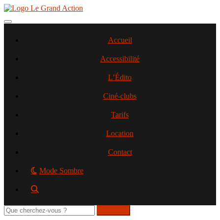
Aller
au
contenu
Toggle navigation
principal
Accueil
Accessibilité
L’Édito
Ciné-clubs
Tarifs
Location
Contact
Mode Sombre
Rechercher
sur