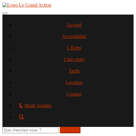
Aller
au
contenu
Toggle navigation
principal
Accueil
Accessibilité
L’Édito
Ciné-clubs
Tarifs
Location
Contact
Mode Sombre
Rechercher
sur