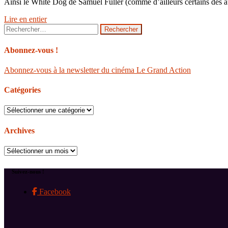
Ainsi le White Dog de Samuel Fuller (comme d’ailleurs certains des au
Lire en entier
Rechercher :
Abonnez-vous !
Abonnez-vous à la newsletter du cinéma Le Grand Action
Catégories
Catégories
Archives
Archives
Suivez-nous !
Facebook