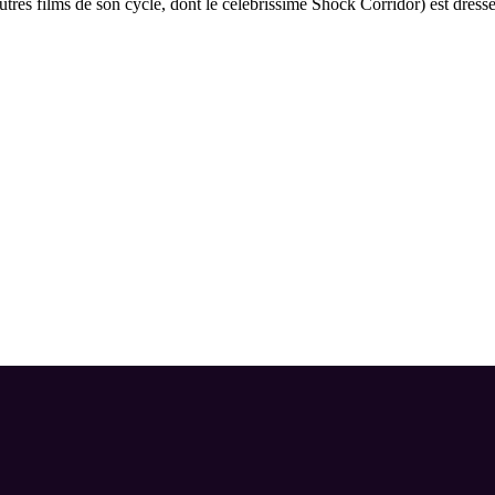
tres films de son cycle, dont le célébrissime Shock Corridor) est dress