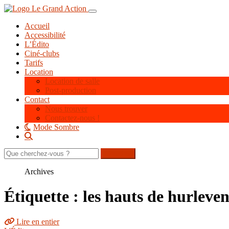
Aller
Toggle navigation
au
Accueil
contenu
Accessibilité
principal
L’Édito
Ciné-clubs
Tarifs
Location
Location de salle
Post-production
Contact
Nous trouver
Contactez-nous !
Mode Sombre
Rechercher
sur
le
Archives
site
Étiquette : les hauts de hurleven
Lire en entier