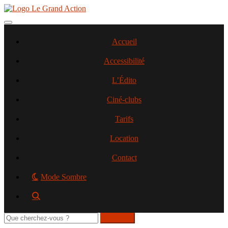
Aller
au
contenu
Toggle navigation
principal
Accueil
Accessibilité
L’Édito
Ciné-clubs
Tarifs
Location
Contact
Mode Sombre
Rechercher
sur