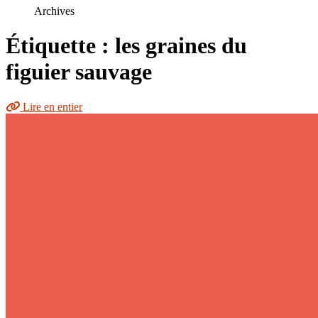
le
Archives
site
Étiquette : les graines du
figuier sauvage
Lire en entier