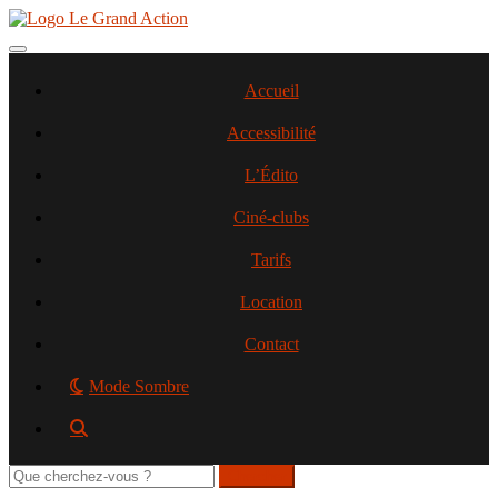
Aller
au
contenu
Toggle navigation
principal
Accueil
Accessibilité
L’Édito
Ciné-clubs
Tarifs
Location
Contact
Mode Sombre
Rechercher
sur