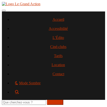
Aller
au
contenu
Toggle navigation
principal
Accueil
Accessibilité
L’Édito
Ciné-clubs
Tarifs
Location
Contact
Mode Sombre
Rechercher
sur