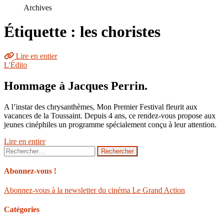
le
Archives
site
Étiquette : les choristes
Lire en entier
L'Édito
Hommage à Jacques Perrin.
A l’instar des chrysanthèmes, Mon Premier Festival fleurit aux
vacances de la Toussaint. Depuis 4 ans, ce rendez-vous propose aux
jeunes cinéphiles un programme spécialement conçu à leur attention.
Lire en entier
Rechercher :
Abonnez-vous !
Abonnez-vous à la newsletter du cinéma Le Grand Action
Catégories