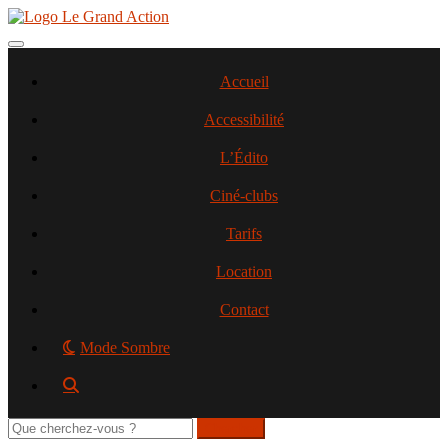
Aller
au
contenu
Toggle navigation
principal
Accueil
Accessibilité
L’Édito
Ciné-clubs
Tarifs
Location
Contact
Mode Sombre
Rechercher
sur