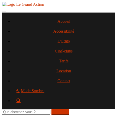
Aller
au
contenu
Toggle navigation
principal
Accueil
Accessibilité
L’Édito
Ciné-clubs
Tarifs
Location
Contact
Mode Sombre
Rechercher
sur