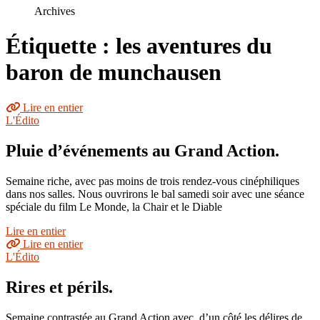
le
Archives
site
Étiquette : les aventures du
baron de munchausen
Lire en entier
L'Édito
Pluie d’événements au Grand Action.
Semaine riche, avec pas moins de trois rendez-vous cinéphiliques
dans nos salles. Nous ouvrirons le bal samedi soir avec une séance
spéciale du film Le Monde, la Chair et le Diable
Lire en entier
Lire en entier
L'Édito
Rires et périls.
Semaine contrastée au Grand Action avec, d’un côté les délires de