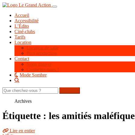
Aller
Toggle navigation
au
Accueil
contenu
Accessibilité
principal
L’Édito
Ciné-clubs
Tarifs
Location
Location de salle
Post-production
Contact
Nous trouver
Contactez-nous !
Mode Sombre
Rechercher
sur
le
Archives
site
Étiquette : les amitiés maléfique
Lire en entier