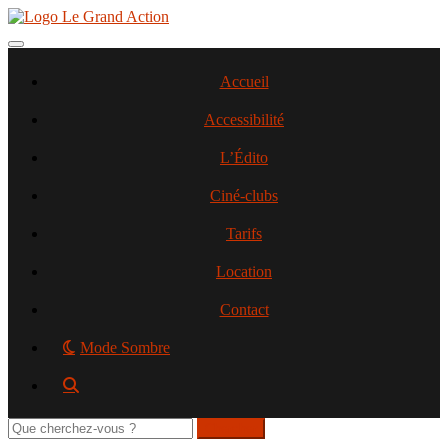
Aller
au
contenu
Toggle navigation
principal
Accueil
Accessibilité
L’Édito
Ciné-clubs
Tarifs
Location
Contact
Mode Sombre
Rechercher
sur