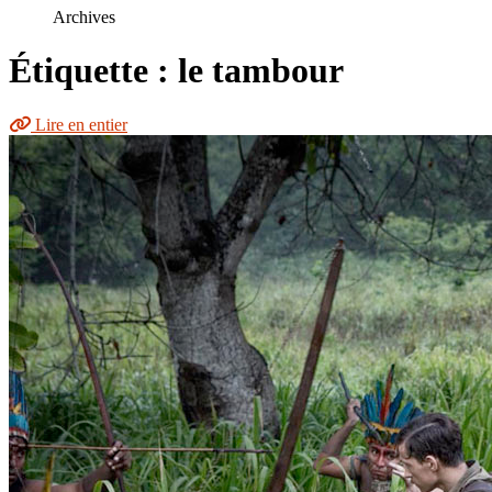
le
Archives
site
Étiquette : le tambour
Lire en entier