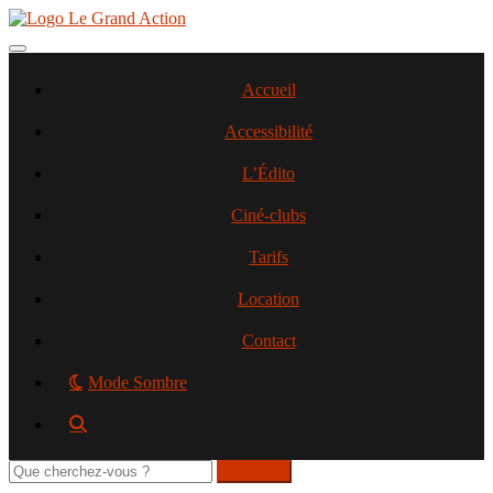
Aller
au
contenu
Toggle navigation
principal
Accueil
Accessibilité
L’Édito
Ciné-clubs
Tarifs
Location
Contact
Mode Sombre
Rechercher
sur