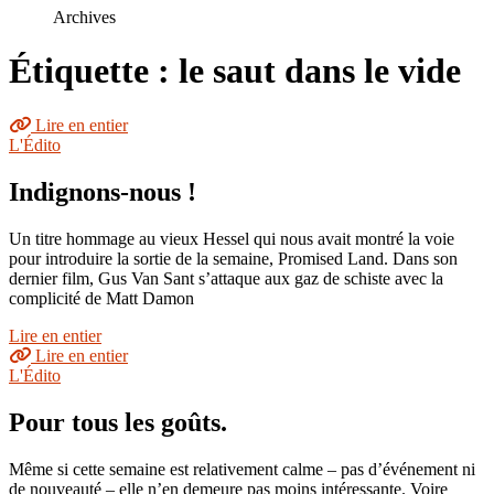
le
Archives
site
Étiquette : le saut dans le vide
Lire en entier
L'Édito
Indignons-nous !
Un titre hommage au vieux Hessel qui nous avait montré la voie
pour introduire la sortie de la semaine, Promised Land. Dans son
dernier film, Gus Van Sant s’attaque aux gaz de schiste avec la
complicité de Matt Damon
Lire en entier
Lire en entier
L'Édito
Pour tous les goûts.
Même si cette semaine est relativement calme – pas d’événement ni
de nouveauté – elle n’en demeure pas moins intéressante. Voire