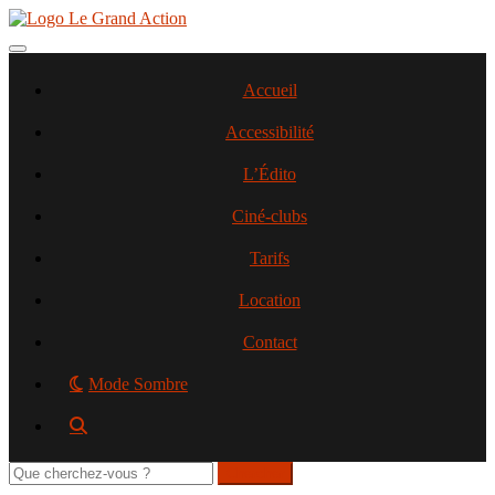
Aller
au
contenu
Toggle navigation
principal
Accueil
Accessibilité
L’Édito
Ciné-clubs
Tarifs
Location
Contact
Mode Sombre
Rechercher
sur