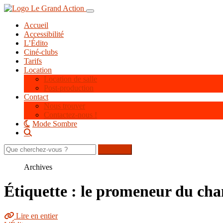
Aller
Toggle navigation
au
Accueil
contenu
Accessibilité
principal
L’Édito
Ciné-clubs
Tarifs
Location
Location de salle
Post-production
Contact
Nous trouver
Contactez-nous !
Mode Sombre
Rechercher
sur
le
Archives
site
Étiquette : le promeneur du ch
Lire en entier