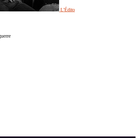
L'Édito
guerre