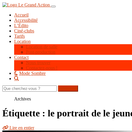
Aller
Toggle navigation
au
Accueil
contenu
Accessibilité
principal
L’Édito
Ciné-clubs
Tarifs
Location
Location de salle
Post-production
Contact
Nous trouver
Contactez-nous !
Mode Sombre
Rechercher
sur
le
Archives
site
Étiquette : le portrait de le jeune
Lire en entier