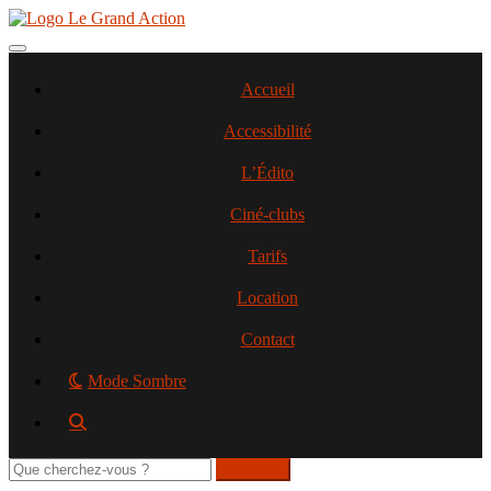
Aller
au
contenu
Toggle navigation
principal
Accueil
Accessibilité
L’Édito
Ciné-clubs
Tarifs
Location
Contact
Mode Sombre
Rechercher
sur