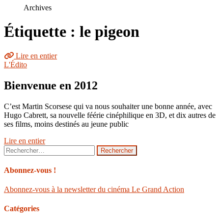
le
Archives
site
Étiquette : le pigeon
Lire en entier
L'Édito
Bienvenue en 2012
C’est Martin Scorsese qui va nous souhaiter une bonne année, avec
Hugo Cabrett, sa nouvelle féérie cinéphilique en 3D, et dix autres de
ses films, moins destinés au jeune public
Lire en entier
Rechercher :
Abonnez-vous !
Abonnez-vous à la newsletter du cinéma Le Grand Action
Catégories