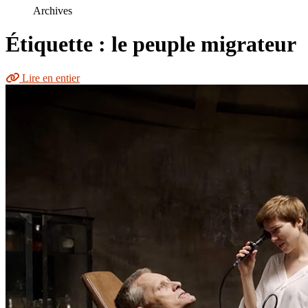
le
Archives
site
Étiquette : le peuple migrateur
Lire en entier