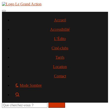
Aller
au
contenu
Toggle navigation
principal
Accueil
Accessibilité
L’Édito
Ciné-clubs
Tarifs
Location
Contact
Mode Sombre
Rechercher
sur