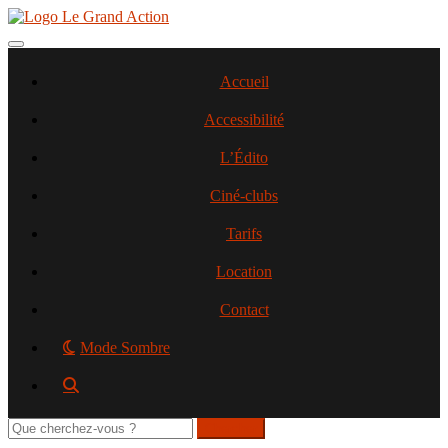
Aller
au
contenu
Toggle navigation
principal
Accueil
Accessibilité
L’Édito
Ciné-clubs
Tarifs
Location
Contact
Mode Sombre
Rechercher
sur