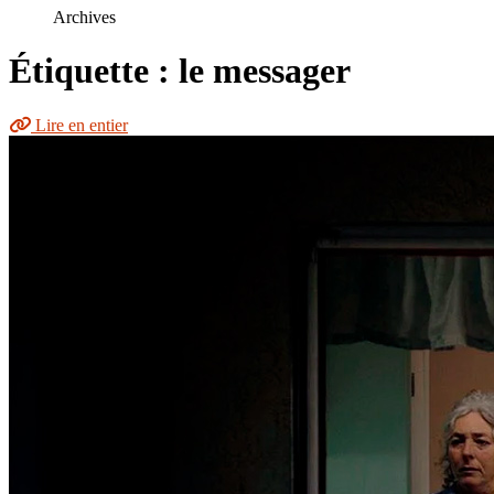
le
Archives
site
Étiquette : le messager
Lire en entier