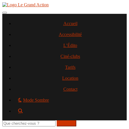
Aller
au
contenu
Toggle navigation
principal
Accueil
Accessibilité
L’Édito
Ciné-clubs
Tarifs
Location
Contact
Mode Sombre
Rechercher
sur