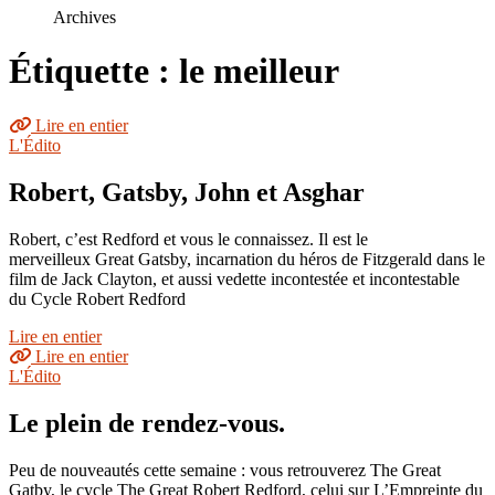
le
Archives
site
Étiquette : le meilleur
Lire en entier
L'Édito
Robert, Gatsby, John et Asghar
Robert, c’est Redford et vous le connaissez. Il est le
merveilleux Great Gatsby, incarnation du héros de Fitzgerald dans le
film de Jack Clayton, et aussi vedette incontestée et incontestable
du Cycle Robert Redford
Lire en entier
Lire en entier
L'Édito
Le plein de rendez-vous.
Peu de nouveautés cette semaine : vous retrouverez The Great
Gatby, le cycle The Great Robert Redford, celui sur L’Empreinte du